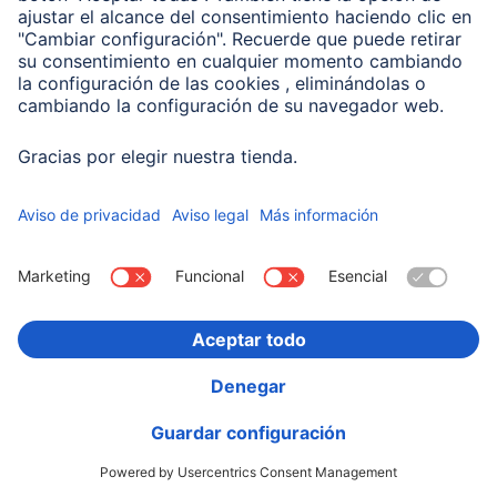
Hama Estación de carga USB de 5 puertos, GaN,
cargador rápido, 3xUSB-C, 2xUSB-A
00201978
99,00 EUR