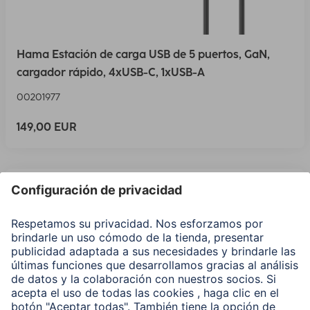
Hama Estación de carga USB de 5 puertos, GaN,
cargador rápido, 4xUSB-C, 1xUSB-A
00201977
149,00 EUR