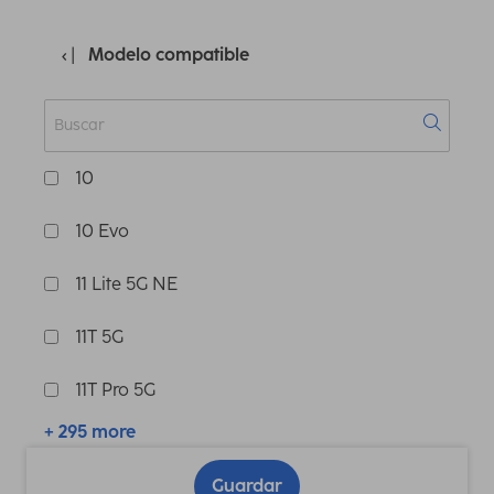
Modelo compatible
10
10 Evo
11 Lite 5G NE
11T 5G
11T Pro 5G
+ 295 more
Guardar