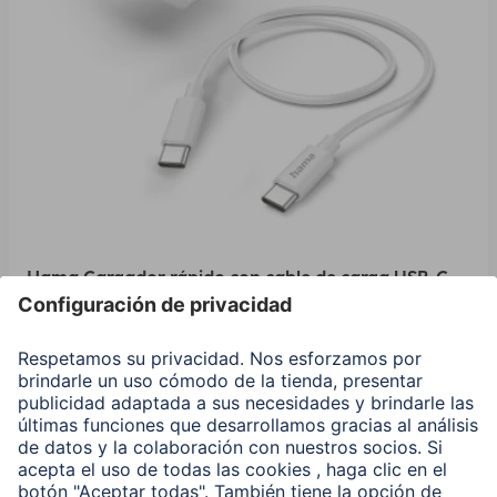
Hama Cargador rápido con cable de carga USB-C,
minicargador, PD, 25 W, 1,5 m
00201624
Variantes: Tono del Color (2)
24,99 EUR