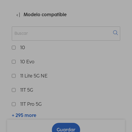
Modelo compatible
10
10 Evo
11 Lite 5G NE
11T 5G
11T Pro 5G
+ 295 more
Guardar