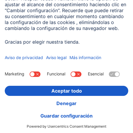
Hama Power Pack "Pocket 10", 10000 mAh, salidas:
2x USB-A, azul
00201772
Variantes: Tono del Color (4) & Capacidad (2)
14,99 EUR