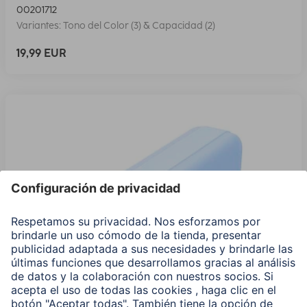
00201712
Variantes: Tono del Color (3) & Capacidad (2)
19,99 EUR