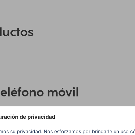
ductos
teléfono móvil