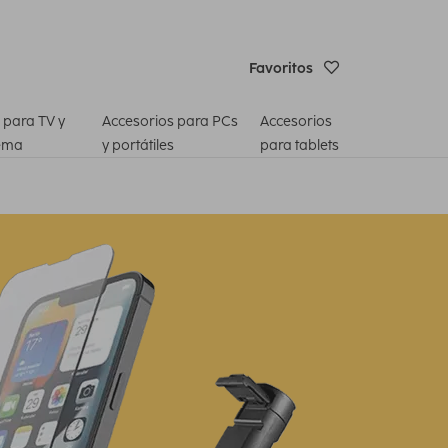
Favoritos
 para TV y
Accesorios para PCs
Accesorios
ema
y portátiles
para tablets