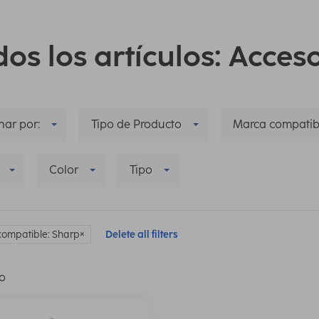
os los artículos: Acces
ar por:
Tipo de Producto
Marca compatib
Color
Tipo
ompatible: Sharp
Delete all filters
lo