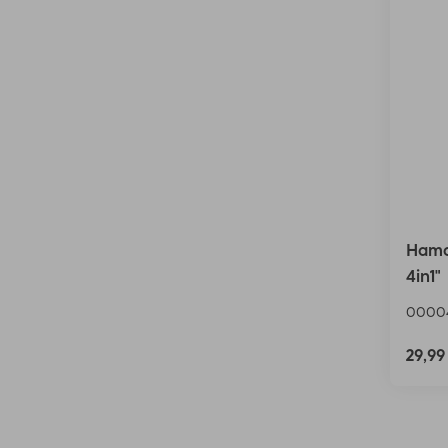
Hama 
4in1"
0000
29,9