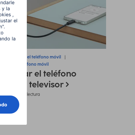
nsejos sobre el teléfono móvil
nectar el teléfono móvil
onectar el teléfono
óvil al televisor
7 minutos de lectura