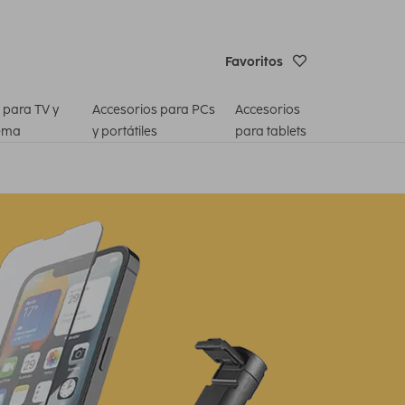
Favoritos
 para TV y
Accesorios para PCs
Accesorios
ema
y portátiles
para tablets