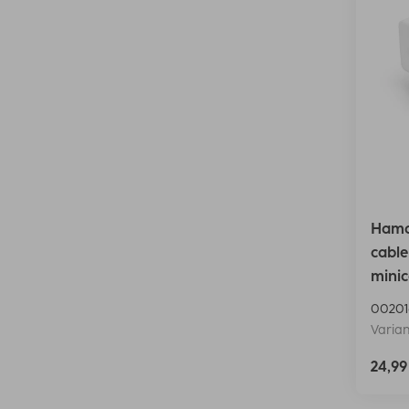
Hama
cable
minic
00201
Varian
24,9