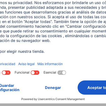
Consejos sobre el teléfono móvil
Batería del móvil
Co
Cargar el teléfono móvil
Co
C
más rápido
m
5 minutos de lectura