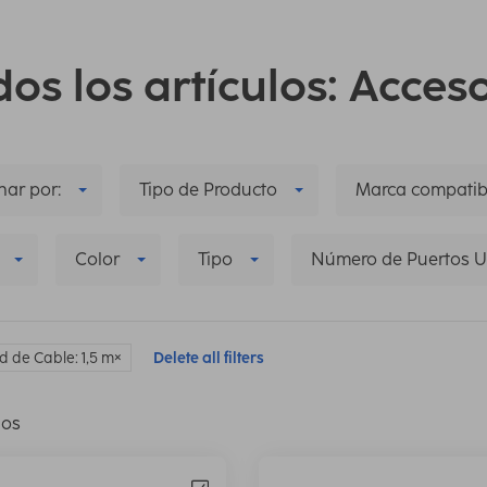
os los artículos: Acces
ar por:
Tipo de Producto
Marca compatib
Color
Tipo
Número de Puertos 
d de Cable: 1,5 m
Delete all filters
los