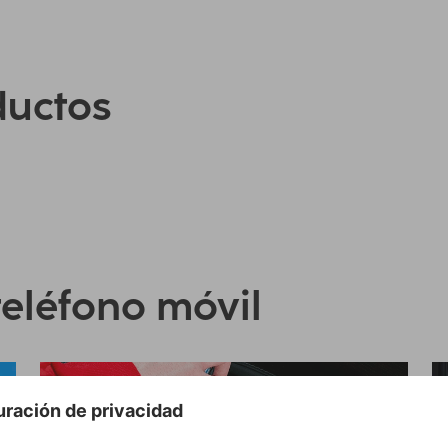
ductos
teléfono móvil