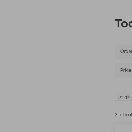
Tod
Orden
Price
Longitu
2 artícu