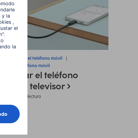
nsejos sobre el teléfono móvil
nectar el teléfono móvil
onectar el teléfono
óvil al televisor
7 minutos de lectura