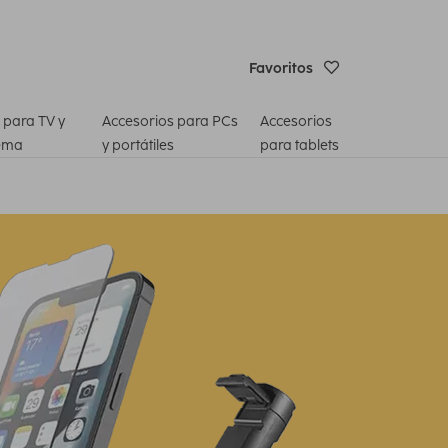
Favoritos
 para TV y
Accesorios para PCs
Accesorios
ema
y portátiles
para tablets