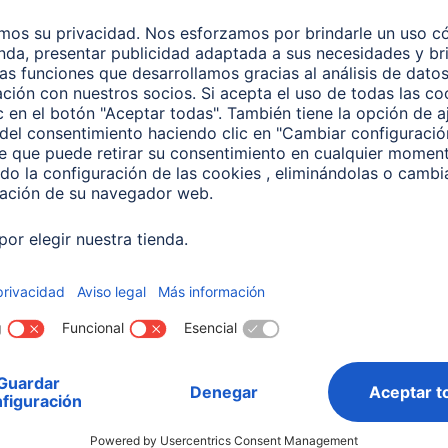
Consejos sobre el teléfono móvil
Batería del móvil
Co
Cargar el teléfono móvil
Co
C
más rápido
m
5 minutos de lectura