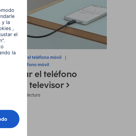
nsejos sobre el teléfono móvil
nectar el teléfono móvil
onectar el teléfono
óvil al televisor
7 minutos de lectura