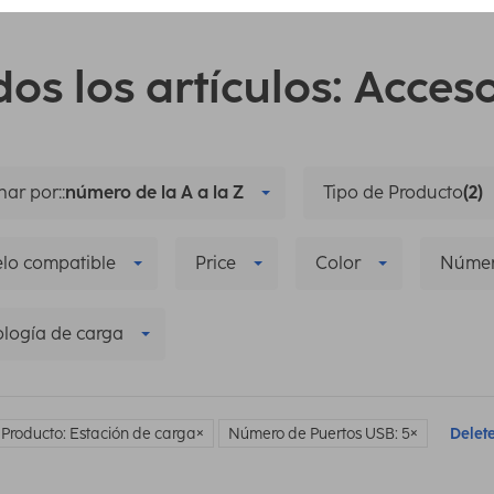
os los artículos: Acces
ar por::
número de la A a la Z
Tipo de Producto
(2)
lo compatible
Price
Color
Númer
logía de carga
 Producto: Estación de carga
Número de Puertos USB: 5
Delete 