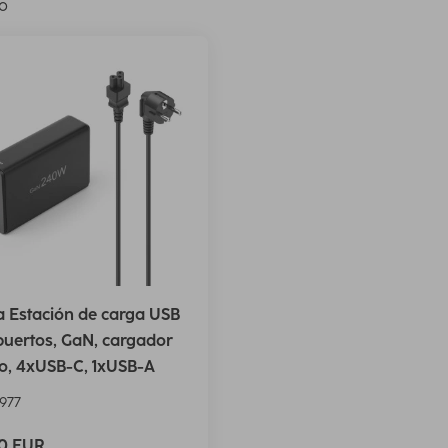
lo
 Estación de carga USB
puertos, GaN, cargador
o, 4xUSB-C, 1xUSB-A
977
00 EUR