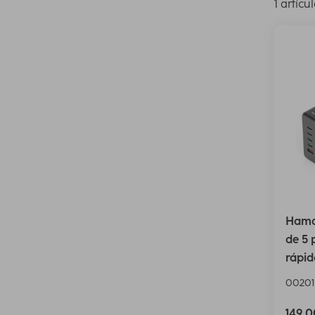
1 artícu
Hama
de 5 
rápid
00201
149,