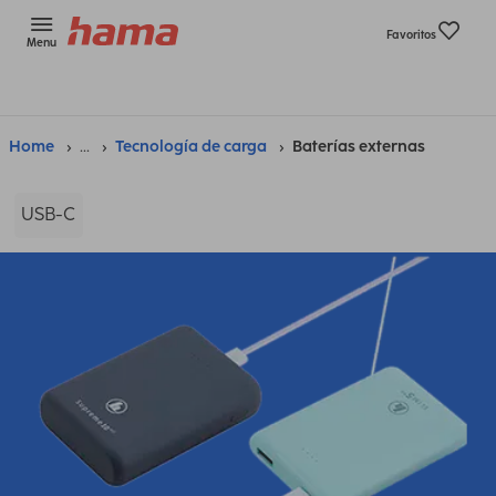
Favoritos
Menu
Home
...
Tecnología de carga
Baterías externas
USB-C