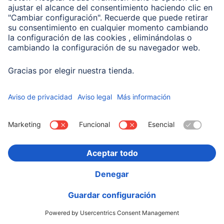
Hama Power Pack "Color 10", 10000 mAh, 2 Salidas:
USB-C, USB-A, Rojo
00201714
Variantes: Tono del Color (3) & Capacidad (2)
19,99 EUR