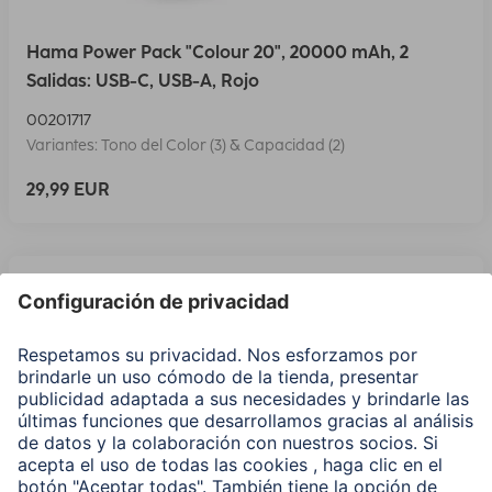
Hama Power Pack "Colour 20", 20000 mAh, 2
Salidas: USB-C, USB-A, Rojo
00201717
Variantes: Tono del Color (3) & Capacidad (2)
29,99 EUR