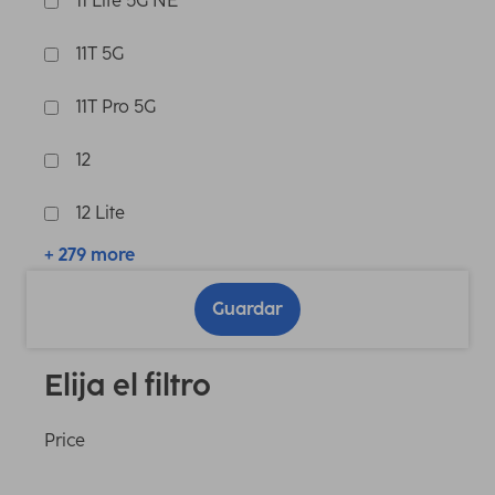
11 Lite 5G NE
11T 5G
11T Pro 5G
12
12 Lite
+ 279 more
Guardar
Elija el filtro
Price