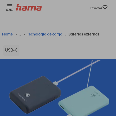
Favoritos
Menu
Home
...
Tecnología de carga
Baterías externas
USB-C