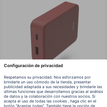
Hama Power Pack "Color 10", 10000 mAh, 2 Salidas:
USB-C, USB-A, Rojo