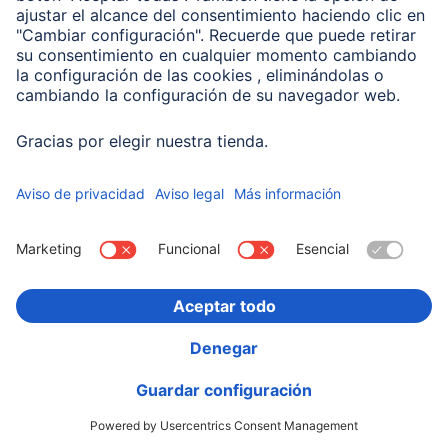
00201714
Variantes: Tono del Color (3) & Capacidad (2)
19,99 EUR