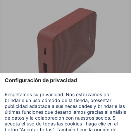
Hama Power Pack "Color 10", 10000 mAh, 2 Salidas:
USB-C, USB-A, Rojo