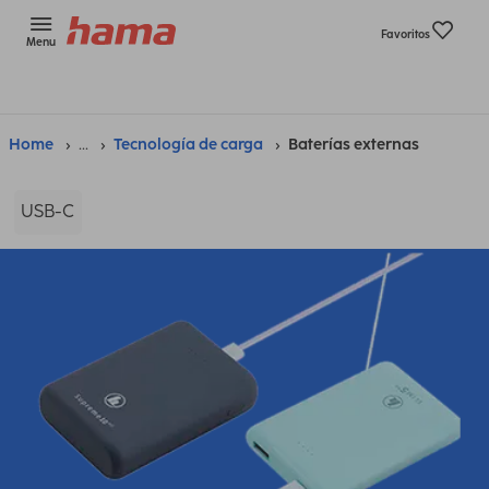
Favoritos
Menu
Home
...
Tecnología de carga
Baterías externas
USB-C