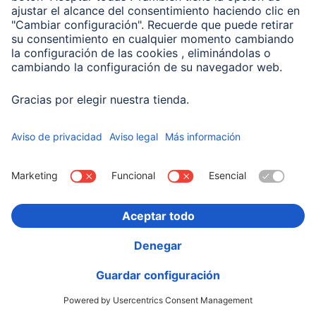
00201714
Variantes: Tono del Color (3) & Capacidad (2)
19,99 EUR