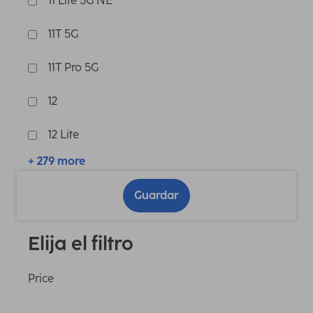
11 Lite 5G NE
11T 5G
11T Pro 5G
12
12 Lite
+ 279 more
Guardar
Elija el filtro
Price