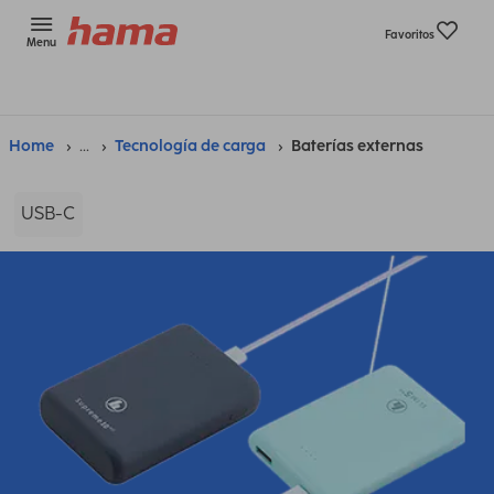
Favoritos
Menu
Home
...
Tecnología de carga
Baterías externas
USB-C