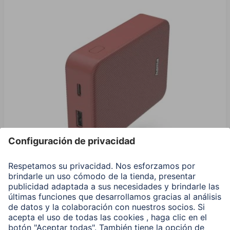
Hama Power Pack "Color 10", 10000 mAh, 2 Salidas:
USB-C, USB-A, Rojo