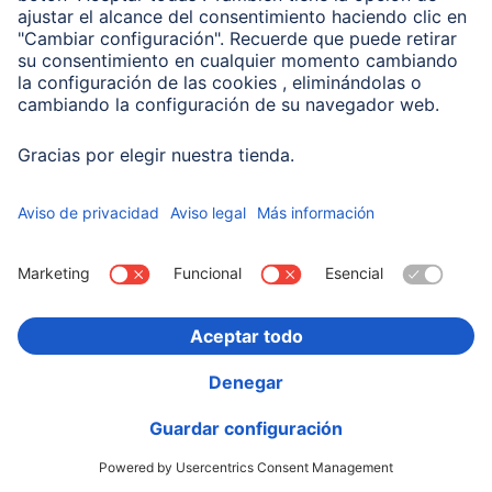
00201714
Variantes: Tono del Color (3) & Capacidad (2)
19,99 EUR