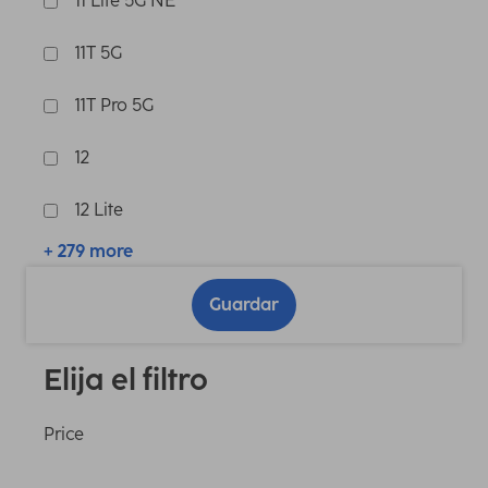
11 Lite 5G NE
11T 5G
11T Pro 5G
12
12 Lite
+ 279 more
Guardar
Elija el filtro
Price