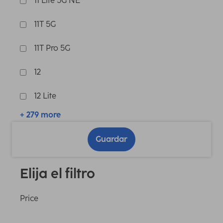
11 Lite 5G NE
11T 5G
11T Pro 5G
12
12 Lite
+ 279 more
Guardar
Elija el filtro
Price