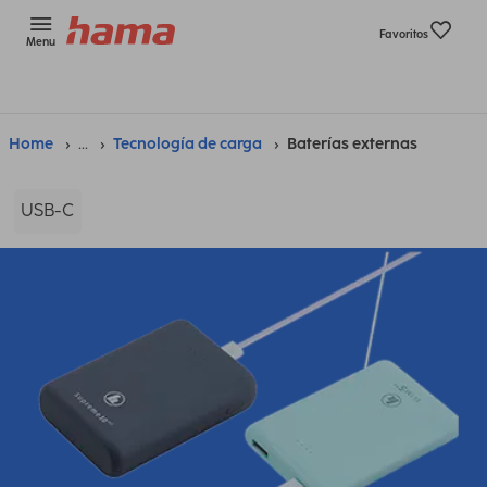
Favoritos
Menu
Home
...
Tecnología de carga
Baterías externas
USB-C