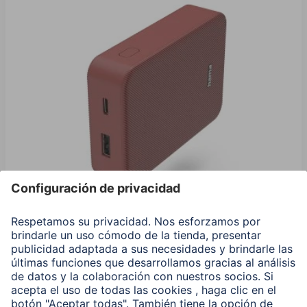
Hama Power Pack "Color 10", 10000 mAh, 2 Salidas:
USB-C, USB-A, Rojo