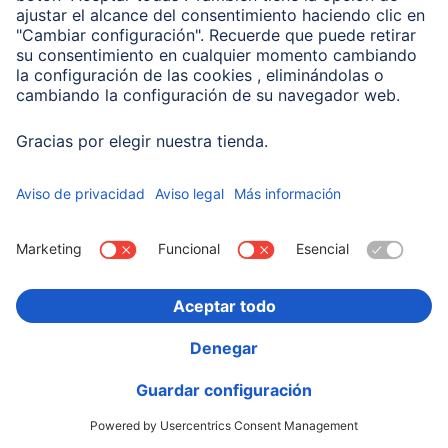
00201714
Variantes: Tono del Color (3) & Capacidad (2)
19,99 EUR