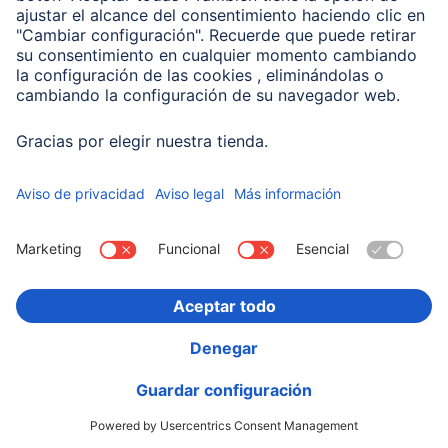
00201714
Variantes: Tono del Color (3) & Capacidad (2)
19,99 EUR