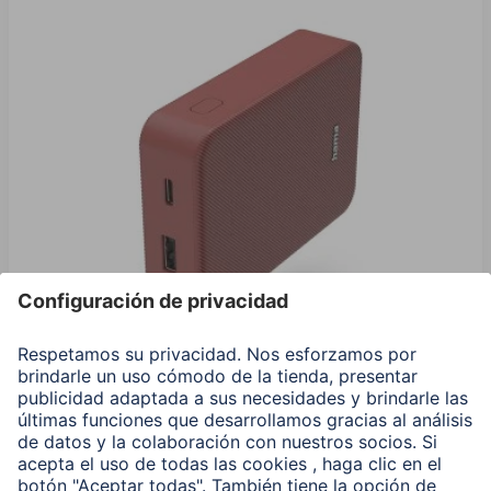
Hama Power Pack "Color 10", 10000 mAh, 2 Salidas:
USB-C, USB-A, Rojo