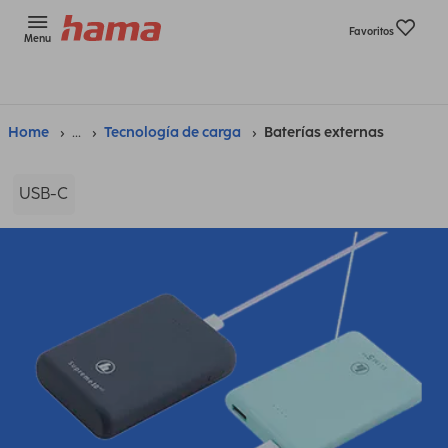
Favoritos
Menu
Home
...
Tecnología de carga
Baterías externas
USB-C