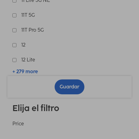
11 Lite 5G NE
11T 5G
11T Pro 5G
12
12 Lite
+ 279 more
Guardar
Elija el filtro
Price