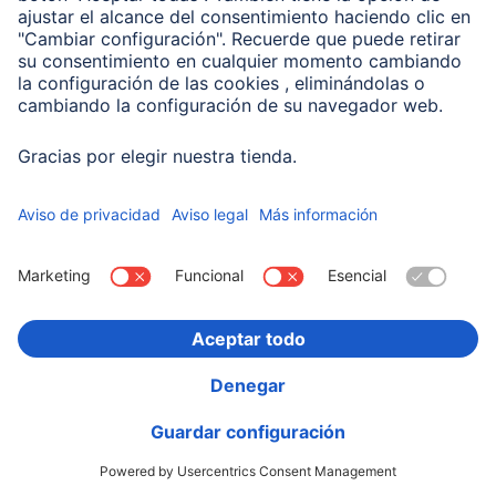
00201714
Variantes: Tono del Color (3) & Capacidad (2)
19,99 EUR