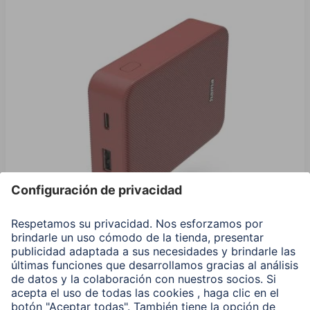
Hama Power Pack "Color 10", 10000 mAh, 2 Salidas:
USB-C, USB-A, Rojo