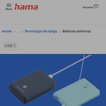
Favoritos
Menu
Home
...
Tecnología de carga
Baterías externas
USB-C