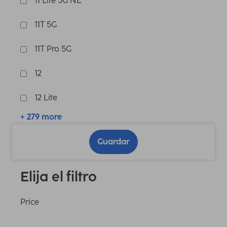
11 Lite 5G NE
11T 5G
11T Pro 5G
12
12 Lite
+ 279 more
Guardar
Elija el filtro
Price