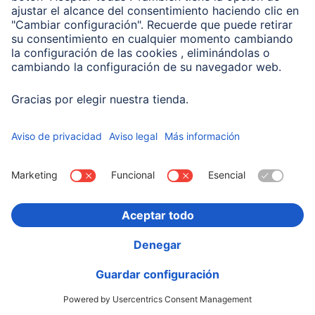
00201714
Variantes: Tono del Color (3) & Capacidad (2)
19,99 EUR