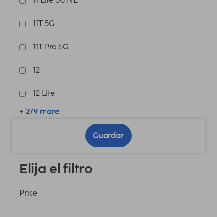
11 Lite 5G NE
11T 5G
11T Pro 5G
12
12 Lite
+ 279 more
Guardar
Elija el filtro
Price