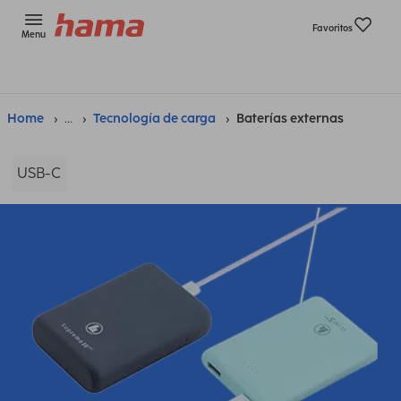
Favoritos
Menu
Home
...
Tecnología de carga
Baterías externas
USB-C