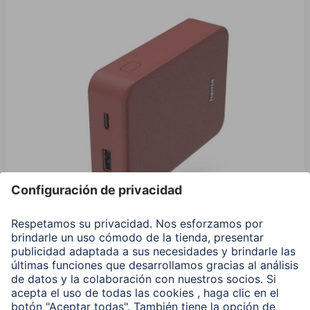
Hama Power Pack "Color 10", 10000 mAh, 2 Salidas:
USB-C, USB-A, Rojo