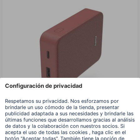
Hama Power Pack "Color 10", 10000 mAh, 2 Salidas:
USB-C, USB-A, Rojo