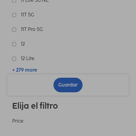
11 Lite 5G NE
11T 5G
11T Pro 5G
12
12 Lite
+ 279 more
Guardar
Elija el filtro
Price