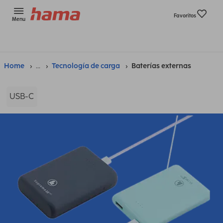
Favoritos
Menu
Home
...
Tecnología de carga
Baterías externas
USB-C