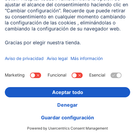
00201714
Variantes: Tono del Color (3) & Capacidad (2)
19,99 EUR