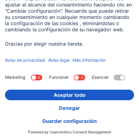
00201714
Variantes: Tono del Color (3) & Capacidad (2)
19,99 EUR