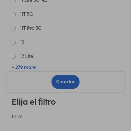
11 Lite 5G NE
11T 5G
11T Pro 5G
12
12 Lite
+ 279 more
Guardar
Elija el filtro
Price