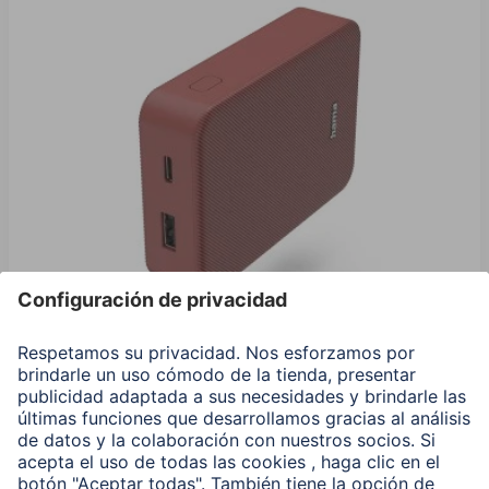
Hama Power Pack "Color 10", 10000 mAh, 2 Salidas:
USB-C, USB-A, Rojo