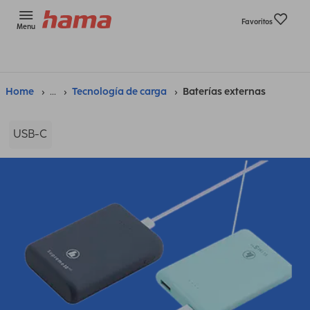
Favoritos
Menu
Home
...
Tecnología de carga
Baterías externas
USB-C