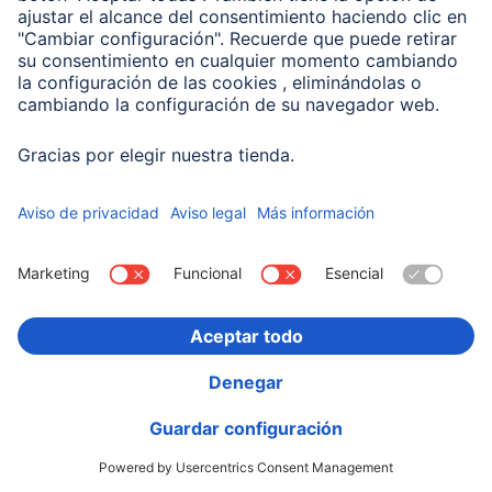
00201714
Variantes: Tono del Color (3) & Capacidad (2)
19,99 EUR