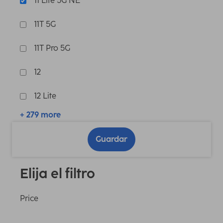
11 Lite 5G NE
11T 5G
11T Pro 5G
12
12 Lite
+ 279 more
Guardar
Elija el filtro
Price