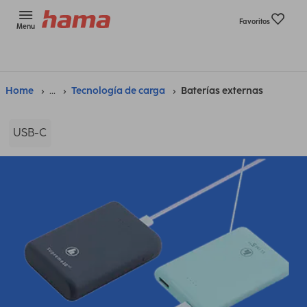
Favoritos
Menu
Home
...
Tecnología de carga
Baterías externas
USB-C