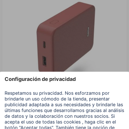
Hama Power Pack "Color 10", 10000 mAh, 2 Salidas:
USB-C, USB-A, Rojo