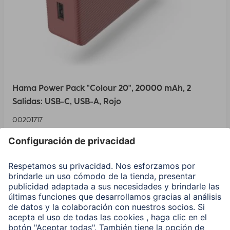
Hama Power Pack "Colour 20", 20000 mAh, 2
Salidas: USB-C, USB-A, Rojo
00201717
Variantes: Tono del Color (3) & Capacidad (2)
29,99 EUR