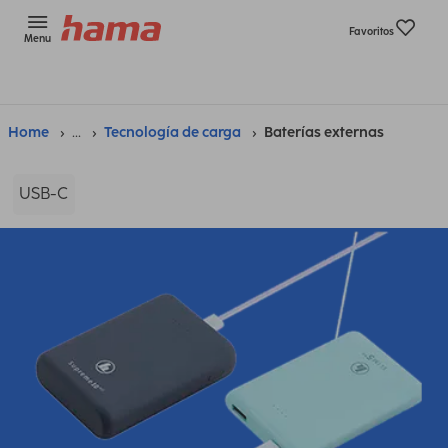
Favoritos
Menu
Home
...
Tecnología de carga
Baterías externas
USB-C