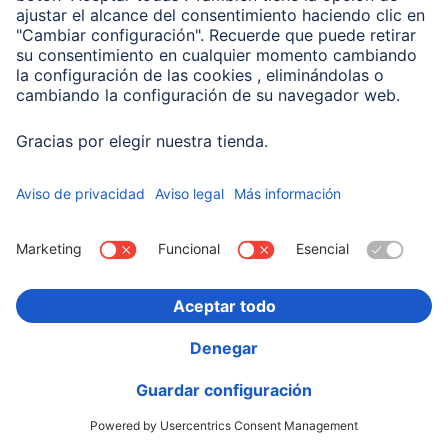
Hama Power Pack "Color 10", 10000 mAh, 2 Salidas:
USB-C, USB-A, Rojo
00201714
Variantes: Tono del Color (3) & Capacidad (2)