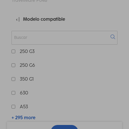
TravelMate P648
Modelo compatible
250 G3
250 G6
350 G1
630
A53
+ 295 more