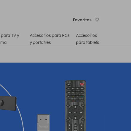
Favoritos
 para TV y
Accesorios para PCs
Accesorios
ema
y portátiles
para tablets