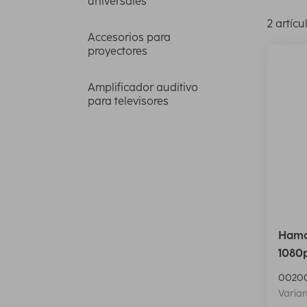
universales
2 artícu
Accesorios para
proyectores
Amplificador auditivo
para televisores
Hama
1080p
0020
Varian