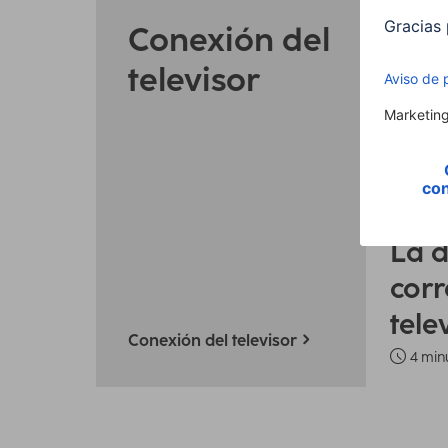
Conexión del
televisor
TV y cin
Instalac
La d
corr
tele
Conexión del televisor
4 min