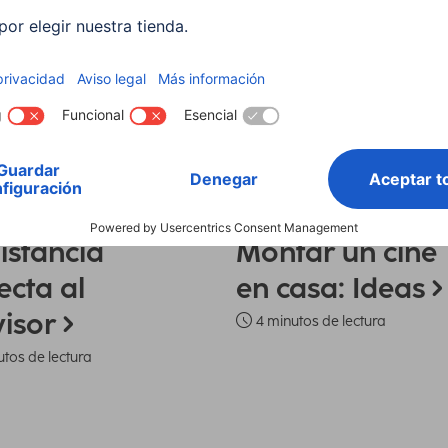
e en casa: consejos
TV y cine en casa: consejos
ión y montaje del televisor
Equipar el salón del televisor
istancia
Montar un cine
ecta al
en casa: Ideas
visor
4 minutos de lectura
utos de lectura