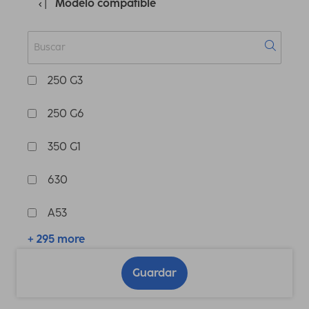
Modelo compatible
250 G3
250 G6
350 G1
630
A53
+ 295 more
Guardar