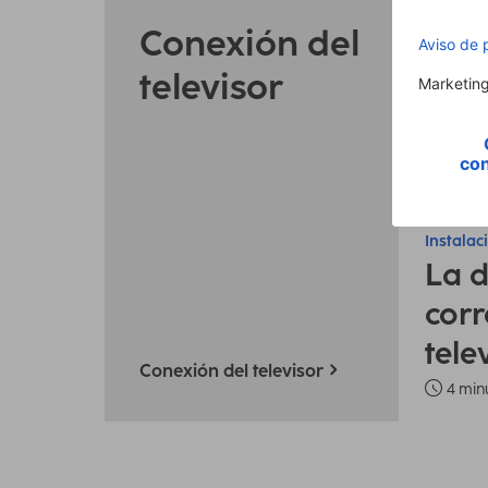
Conexión del
televisor
TV y cin
Instalac
La d
corr
tele
Conexión del televisor
4 min