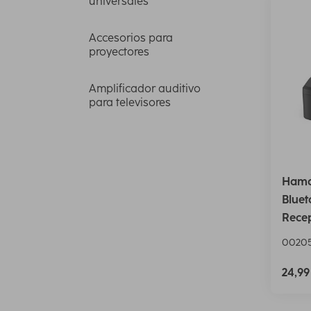
universales
Accesorios para
proyectores
Amplificador auditivo
para televisores
Hama
Bluet
Rece
00205
24,9