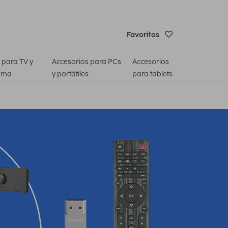
Favoritos
 para TV y
Accesorios para PCs
Accesorios
ema
y portátiles
para tablets