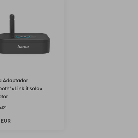
 Adaptador
ooth®«Link.it solo» ,
ptor
321
9 EUR