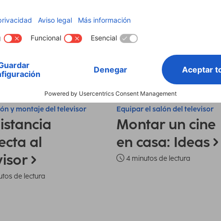
e en casa: consejos
TV y cine en casa: consejos
ión y montaje del televisor
Equipar el salón del televisor
istancia
Montar un cine
ecta al
en casa: Ideas
visor
4 minutos de lectura
utos de lectura