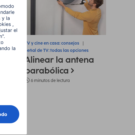
TV y cine en casa: consejos
Señal de TV: todas las opciones
Alinear la antena
parabólica
6 minutos de lectura