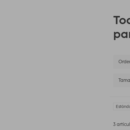
To
pa
Orden
Tama
Estánda
3 artícu