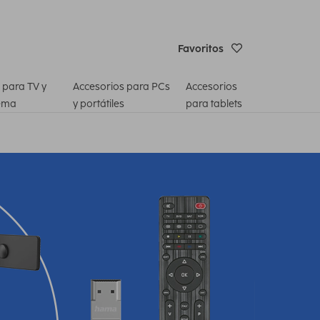
Favoritos
 para TV y
Accesorios para PCs
Accesorios
ema
y portátiles
para tablets