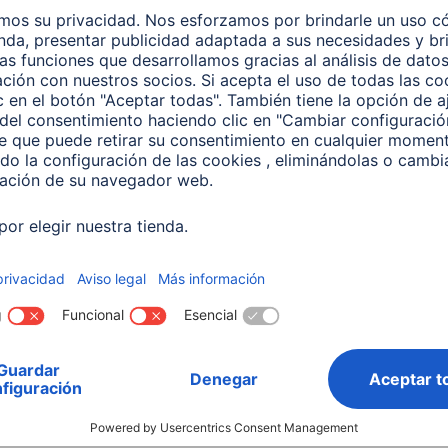
e en casa: consejos
TV y cine en casa: consejos
ión y montaje del televisor
Equipar el salón del televisor
istancia
Montar un cine
ecta al
en casa: Ideas
visor
4 minutos de lectura
utos de lectura