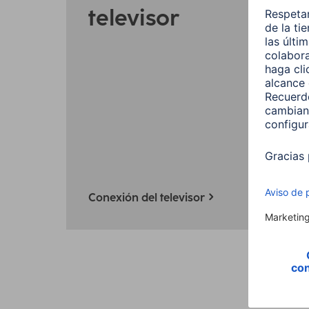
televisor
TV y cin
Instalac
La d
corr
tele
Conexión del televisor
4 min