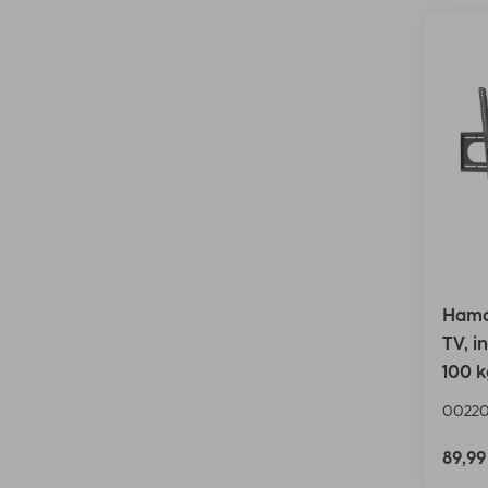
Hama
TV, i
100 k
0022
89,9