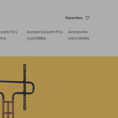
Favoritos
 para TV y
Accesorios para PCs
Accesorios
ema
y portátiles
para tablets