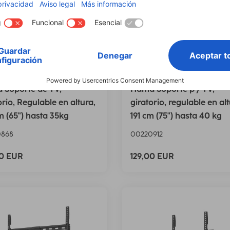
 Soporte de TV,
Hama Soporte p / TV,
orio, Regulable en altura,
giratorio, regulable en alt
m (65") hasta 35kg
191 cm (75") hasta 40 kg
0868
00220912
00 EUR
129,00 EUR