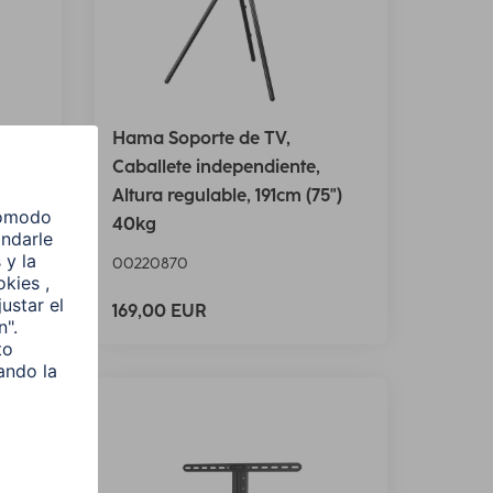
y"
Hama Soporte de TV,
tura
Caballete independiente,
Altura regulable, 191cm (75")
40kg
00220870
169,00 EUR