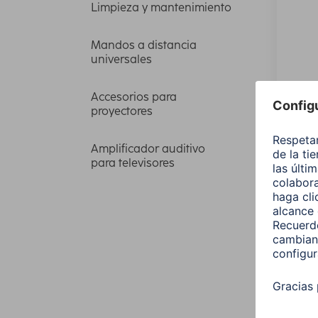
Limpieza y mantenimiento
Mandos a distancia
universales
Hama 
Accesorios para
con r
proyectores
100x
Amplificador auditivo
00118
para televisores
259,