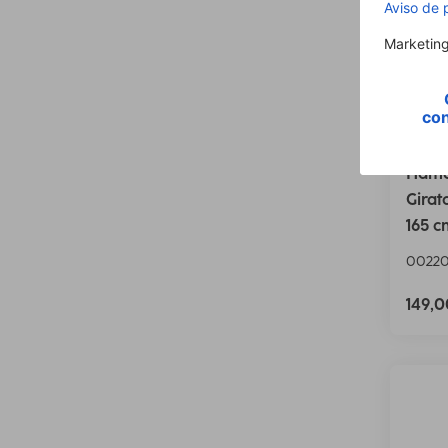
Hama
Girat
165 c
0022
149,