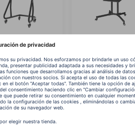
Soporte TV "Trolley"
Hama Soporte TV "Trolle
uedas, 254cm (100"),
con ruedas, hasta 75", Al
600, Negro
ajustable, Negro
090
00220874
00 EUR
199,00 EUR