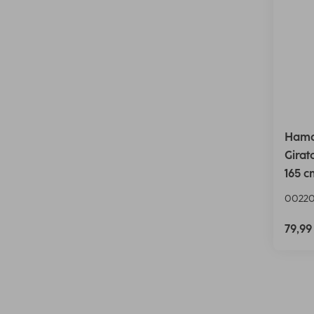
Hama
Girat
165 c
00220
79,9