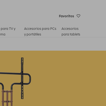
Favoritos
 para TV y
Accesorios para PCs
Accesorios
ema
y portátiles
para tablets