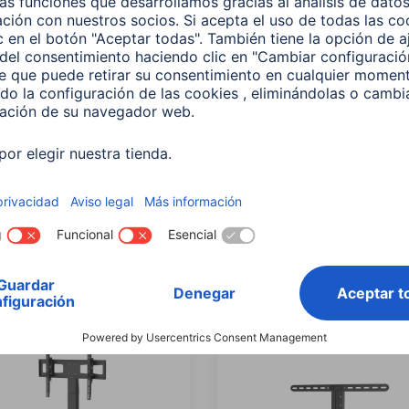
Soporte TV "Trolley"
Hama Soporte TV "Trolle
uedas, 254cm (100"),
con ruedas, hasta 75", Al
600, Negro
ajustable, Negro
090
00220874
00 EUR
199,00 EUR