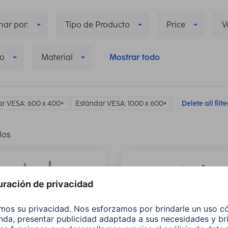
ar por:
Tipo de Producto
Price
V
o
Material
Mostrar todo
r VESA: 600 x 400
Estándar VESA: 1000 x 600
Delete all filte
los