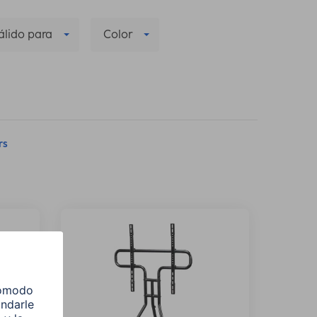
álido para
Color
rs