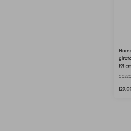
Hama 
girat
191 c
00220
129,