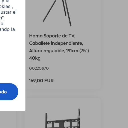
y"
Hama Soporte de TV,
tura
Caballete independiente,
Altura regulable, 191cm (75")
40kg
00220870
169,00 EUR