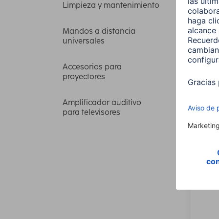
Limpieza y mantenimiento
Mandos a distancia
universales
Hama 
Accesorios para
con r
proyectores
100x
Amplificador auditivo
00118
para televisores
259,