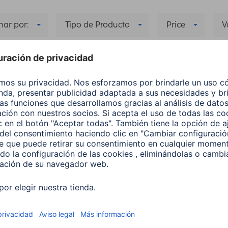
ar por:
Tipo de Producto
Price
V
ndar VESA
Carga Máxima
(1)
Mostrar todo
Máxima: 35 kg
Delete all filters
lo