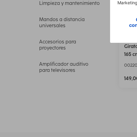
Limpieza y mantenimiento
Mandos a distancia
universales
Hama
Accesorios para
Girat
proyectores
165 c
Amplificador auditivo
0022
para televisores
149,