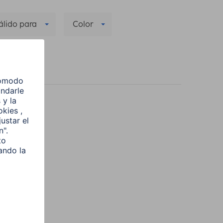
álido para
Color