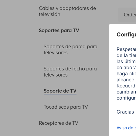
Cables y adaptadores de
televisión
Orden
Soportes para TV
Está
Soportes de pared para
televisores
Carga 
Soportes de techo para
televisores
1 artícu
Soporte de TV
Tocadiscos para TV
Receptores de TV