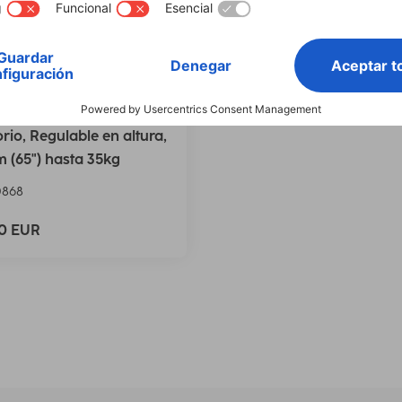
 Soporte de TV,
orio, Regulable en altura,
m (65") hasta 35kg
0868
00 EUR