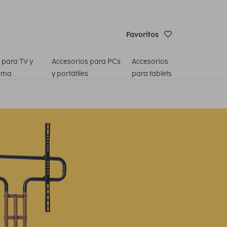
Favoritos
 para TV y
Accesorios para PCs
Accesorios
ema
y portátiles
para tablets