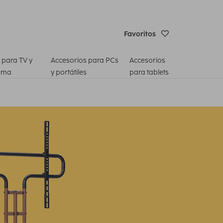
Favoritos
 para TV y
Accesorios para PCs
Accesorios
ema
y portátiles
para tablets