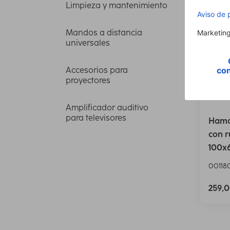
Limpieza y mantenimiento
Mandos a distancia
universales
Accesorios para
proyectores
Amplificador auditivo
para televisores
Hama 
con r
100x
00118
259,