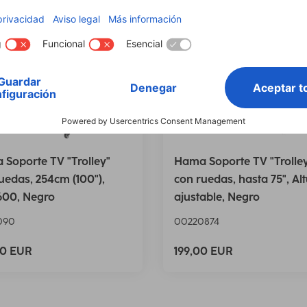
Soporte TV "Trolley"
Hama Soporte TV "Trolle
uedas, 254cm (100"),
con ruedas, hasta 75", Al
600, Negro
ajustable, Negro
090
00220874
00 EUR
199,00 EUR