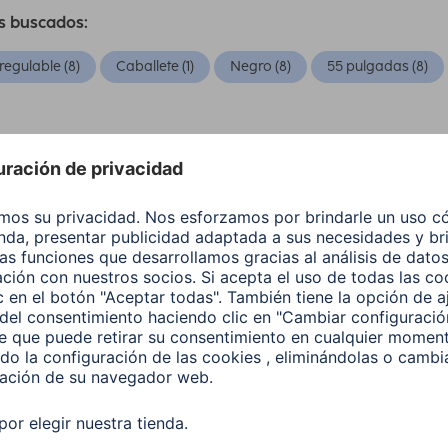
s buscados:
 regulable (8)
Caballete (1)
Negro (8)
55 pulgadas (8)
ar por:
Tipo de Producto
(1)
Price
ndar VESA
Tamaño de Pantalla Recomendado
 Producto: Soporte/carro para TV
Delete all filters
los