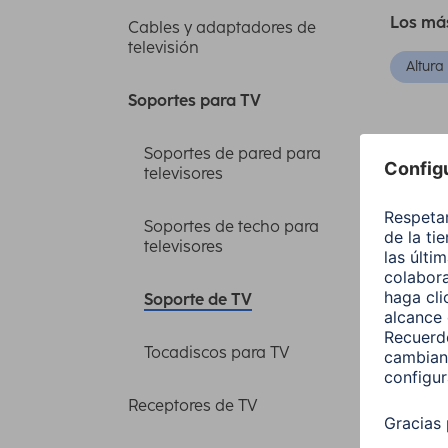
Los má
Cables y adaptadores de
televisión
Altura
Soportes para TV
Soportes de pared para
Orden
televisores
Está
Soportes de techo para
televisores
Soporte de TV
Tipo de
Tocadiscos para TV
2 artícu
Receptores de TV