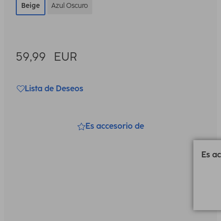
Beige
Azul Oscuro
59,99
EUR
Lista de Deseos
Es accesorio de
Es ac