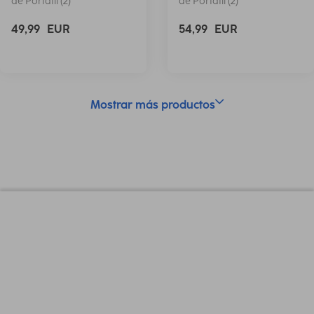
de Portátil (2)
de Portátil (2)
49,99
EUR
54,99
EUR
Mostrar más productos
Diseño (Color,patron,Motivos, Series)
Color
Beige