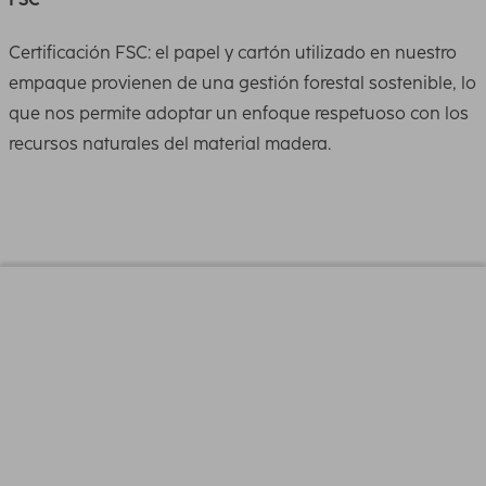
Certificación FSC: el papel y cartón utilizado en nuestro
empaque provienen de una gestión forestal sostenible, lo
que nos permite adoptar un enfoque respetuoso con los
recursos naturales del material madera.
Diseño (Color,patron,Motivos, Series)
Color
Negro
Tono del Color
Negro