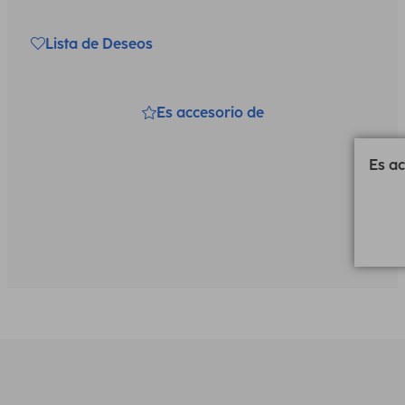
Lista de Deseos
Es accesorio de
Es ac