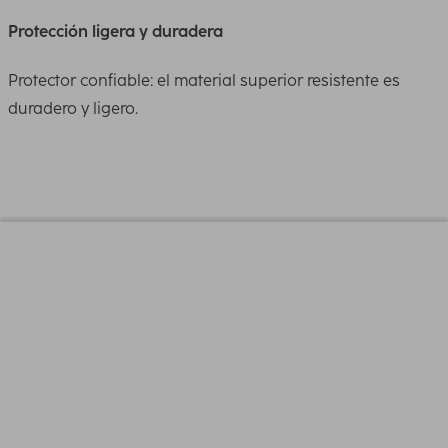
Protección ligera y duradera
Protector confiable: el material superior resistente es
duradero y ligero.
Diseño (Color,patron,Motivos, Series)
Color
Negro
Línea
Fold