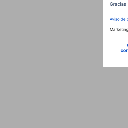
Propiedades fisicas
Carga Máxima
Material
Montaje
Medida&Peso
Peso
Campo de Aplicación