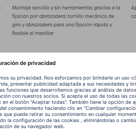
:
Montaje sencillo y sin herramientas gracias a la
Ap
fijación por abrazadera: tornillo mecánico de
ca
giro y abrazadera para una fijación rápida y
flexible al manillar
Negro
Negro