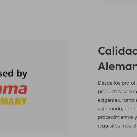
Calidad
Aleman
Desde los prototi
productos se so
exigentes, tambi
este modo, podem
procedimientos y 
requisitos más e