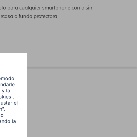
to para cualquier smartphone con o sin
rcasa o funda protectora