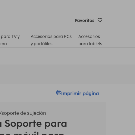
Favoritos
 para TV y
Accesorios para PCs
Accesorios
ema
y portátiles
para tablets
Imprimir página
soporte de sujeción
a
Soporte para