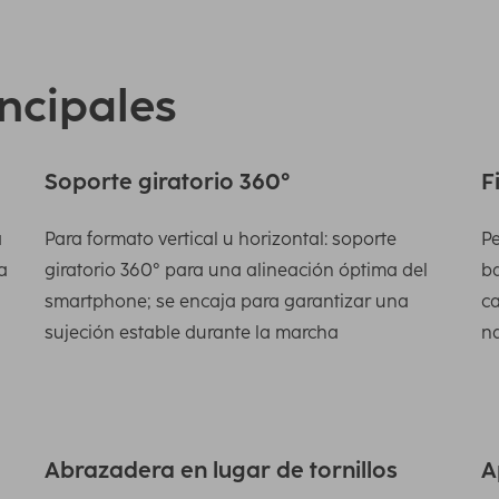
incipales
Soporte giratorio 360°
F
a
Para formato vertical u horizontal: soporte
Pe
a
giratorio 360° para una alineación óptima del
ba
smartphone; se encaja para garantizar una
ca
sujeción estable durante la marcha
n
Abrazadera en lugar de tornillos
A