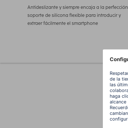
Antideslizante y siempre encaja a la perfección
soporte de silicona flexible para introducir y
extraer fácilmente el smartphone
Diseño (Color,patron,Motivos, Series)
Color
Tono del Color