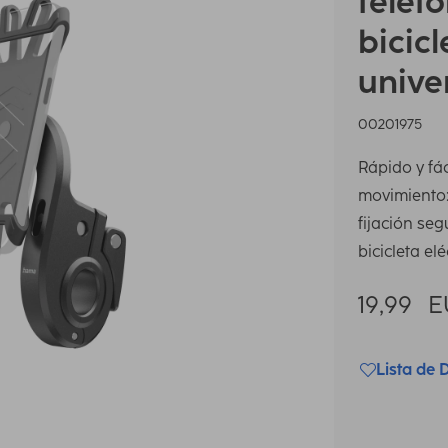
teléf
bicicl
unive
00201975
Rápido y fác
movimiento: 
fijación se
bicicleta elé
19,99
E
Lista de 