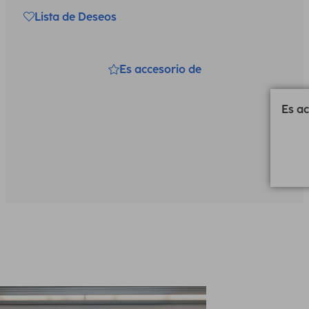
Lista de Deseos
Es accesorio de
Es ac