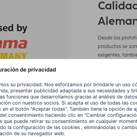
Calidad
Aleman
Desde los prototi
productos se so
exigentes, tambi
este modo, podem
procedimientos y 
requisitos más e
incipales