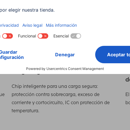
Power Delivery
S
2
de
La tecnología Power Delivery garantiza una
carga extremadamente rápida.
S
Ch
e
Carga segura
P
d
Chip inteligente para una carga segura:
que
protección contra sobrecarga, exceso de
El
corriente y cortocircuito, IC con protección de
ba
temperatura.