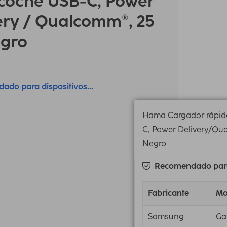
coche USB-C, Power
ery / Qualcomm®, 25
gro
do para dispositivos...
Hama Cargador rápid
C, Power Delivery/Qu
Negro
Recomendado para 
Fabricante
Mo
Samsung
Ga