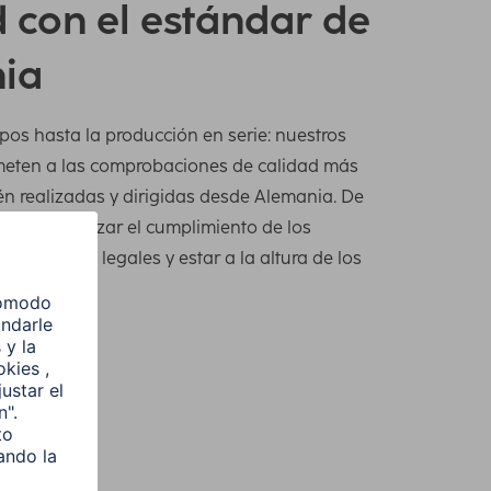
 con el estándar de
ia
pos hasta la producción en serie: nuestros
meten a las comprobaciones de calidad más
én realizadas y dirigidas desde Alemania. De
os garantizar el cumplimiento de los
normativas legales y estar a la altura de los
levados.