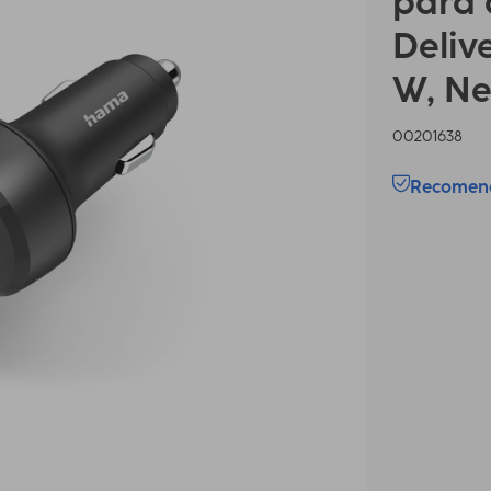
para 
Deliv
W, Ne
00201638
Recomenda