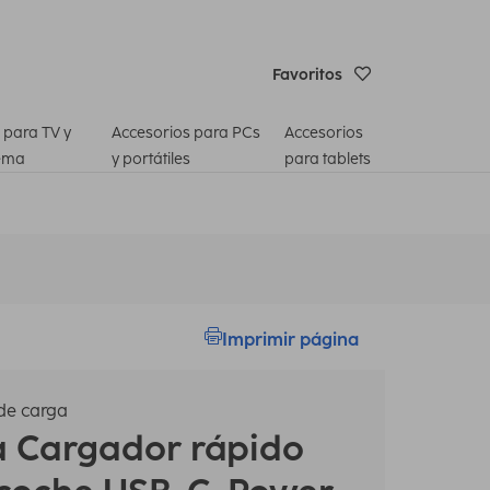
Favoritos
 para TV y
Accesorios para PCs
Accesorios
ema
y portátiles
para tablets
Imprimir página
de carga
a
Cargador rápido