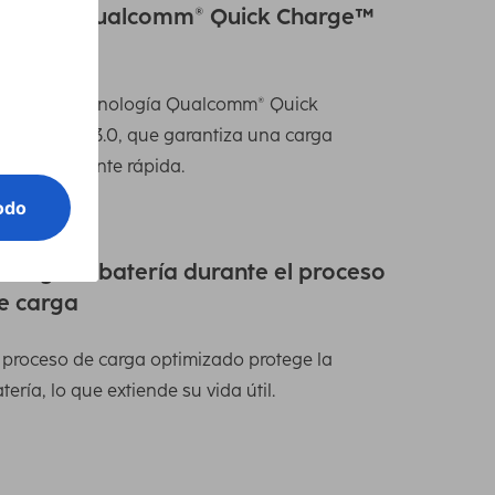
oporta Qualcomm® Quick Charge™
.0/3.0
oporta la tecnología Qualcomm® Quick
arge™ 2.0/3.0, que garantiza una carga
xtremadamente rápida.
rotege la batería durante el proceso
e carga
 proceso de carga optimizado protege la
tería, lo que extiende su vida útil.