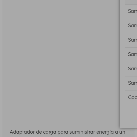
Sa
Sa
Sa
Sa
Sa
Sa
Goo
Adaptador de carga para suministrar energía a un