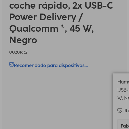
coche rápido, 2x USB-C
Power Delivery /
Qualcomm ®, 45 W,
Negro
00201632
Recomendado para dispositivos...
Hama
USB-
W, N
R
Fab