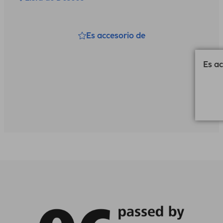
Es accesorio de
Es ac