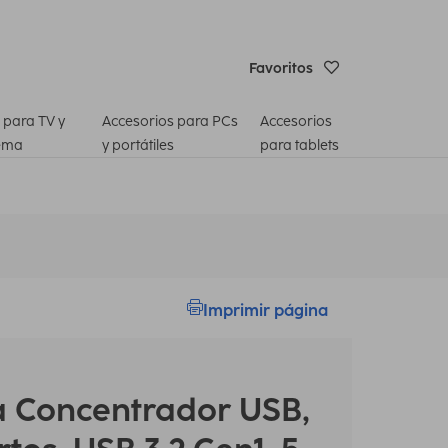
Favoritos
 para TV y
Accesorios para PCs
Accesorios
ema
y portátiles
para tablets
Imprimir página
a
Concentrador USB,