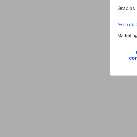
Cable de Conexión
Conexión
Detalles de conexión
USB Standard
Propiedades fisicas
Modelo
Número de Conexiones
Medida&Peso