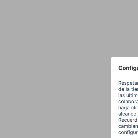
Diseño (Color,patron,Motivos, Series)
Color
Linea de Producto
Tono del Color
Calidad
Calidad
Conectividad (Conexión)