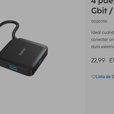
4 puer
Gbit /
00200116
Ideal cuand
conectar un
duro externo
22,99
E
Lista de 