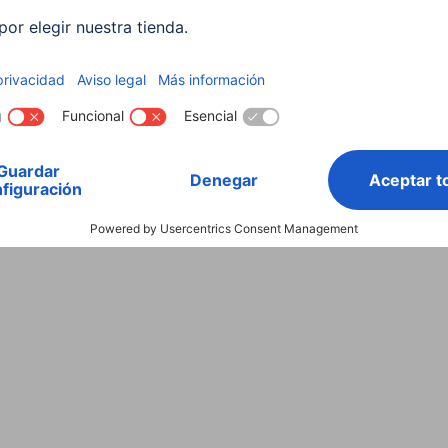
Integrado
Conector USB Tipo A, Conect
4x USB-A / USB 3.2 Gen1 / max.
USB-3.2 Gen 1
Bus Powered
4