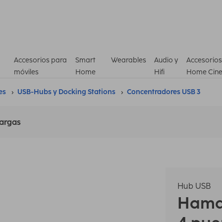
Accesorios para
Smart
Wearables
Audio y
Accesorios
móviles
Home
Hifi
Home Cin
es
USB-Hubs y Docking Stations
Concentradores USB 3
argas
Hub USB
Ham