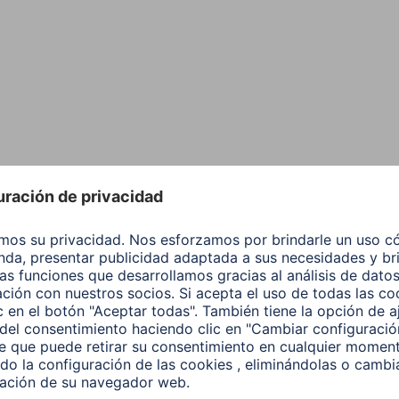
Negro
Essential Line
Negro
Esencial