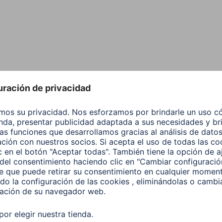
Negro
Blanco
Blanco
Negro
Fluorescent
Plástico
Manual