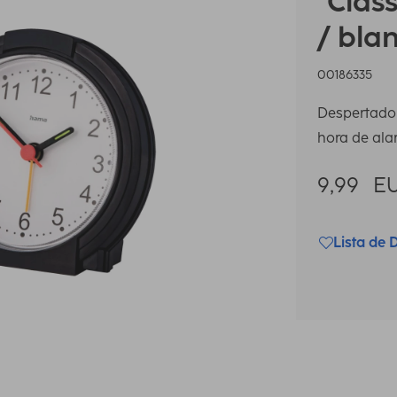
"Class
/ bla
00186335
Despertador
hora de al
9,99
E
Lista de 