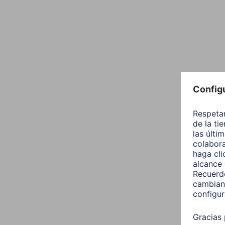
Diseño (Color,patron,Motivos, Series)
Color
Color de la Esfera
Luz de Fondo
Tono del Color
Propiedades fisicas
Característica especial
Material del cuerpo
Modo de Funcionamiento