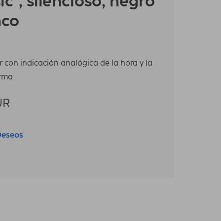
ic", silencioso, negro
nco
 con indicación analógica de la hora y la
arma
UR
Deseos