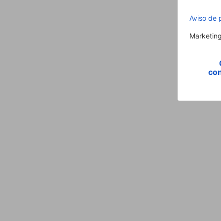
Número de Alarmas Programables
Pantalla
Medida&Peso
Ancho x Produndo x Alto
Diámetro
Peso
Energia
Fuente de Alimentación