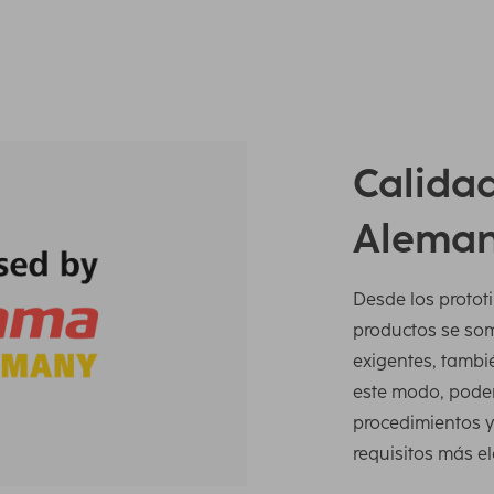
Calidad
Aleman
Desde los prototi
productos se so
exigentes, tambi
este modo, podem
procedimientos y 
requisitos más e