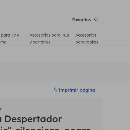
Favoritos
 para TV y
Accesorios para PCs
Accesorios
ema
y portátiles
para tablets
Imprimir página
r
a
Despertador