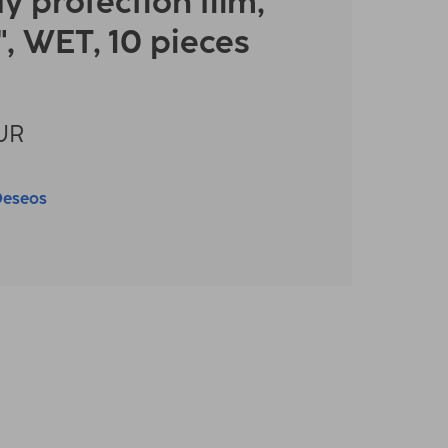
y protection film,
", WET, 10 pieces
UR
Deseos