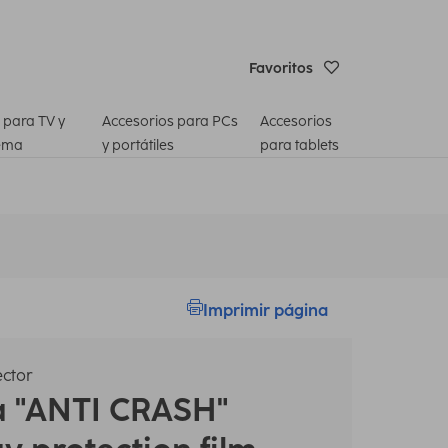
Favoritos
 para TV y
Accesorios para PCs
Accesorios
ema
y portátiles
para tablets
Imprimir página
ector
a
"ANTI CRASH"