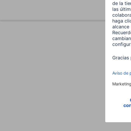
Diseño (Color,patron,Motivos, Series)
Color
Línea
Propiedades fisicas
Material