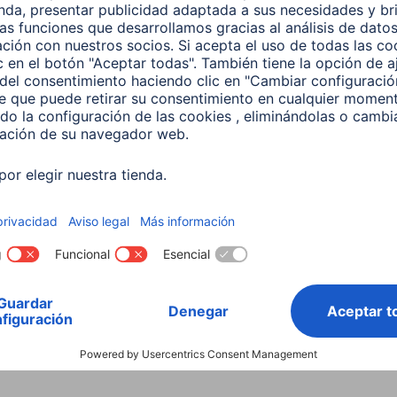
Transparente
Cut&Use
Poliuretano termoplástico (TP