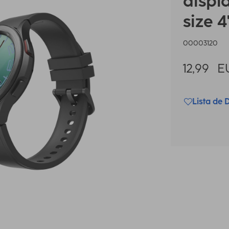
displa
size 4
00003120
12,99
E
Lista de 