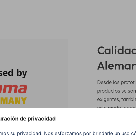
Calidad
Aleman
Desde los prototi
productos se so
exigentes, tambi
este modo, podem
procedimientos y 
requisitos más e